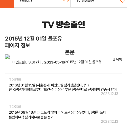
센터소개
TV 방송출연
TV 방송출연
2015년 12월 01일 올포유
페이지 정보
본문
목록
2015년 12월 01일 올포유
마인드원
3,317회
2023-05-16
이전글
2016년 01월 15일 [서울경제] 마인드원 심리상담센터, (사)
한국전문기자협회로부터 ‘보건-심리상담’ 부문 전문센터로 선정되어 인증서 받아
2023.12.13
다음글
2015년 09월 16일 [이코노믹리뷰] ‘마인드원심리상담센터’, 선(禪) 토대
통합치유적 심리치유로 높은 성과
2023.12.13