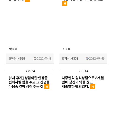
H
박ㅇㅇ
조ㅇㅇ
조회수 : 4598
2022-11-18
조회수 : 4333
2022-07-19
1
2
3
4
1
2
3
4
[2차 후기] 상담이란 인생을
차주현식 심리상담으로 3개월
변화시킬 힘을 주고 그 신념을
만에 정신과 약을 끊고
마음속 깊이 심어 주는 것
새출발하게 되었다.
H
H