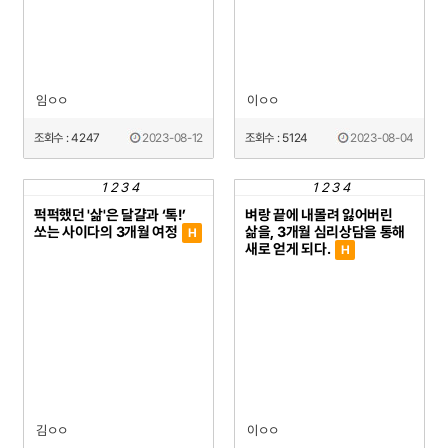
임ㅇㅇ
이ㅇㅇ
조회수 : 4247
2023-08-12
조회수 : 5124
2023-08-04
1
2
3
4
1
2
3
4
퍽퍽했던 '삶'은 달걀과 ‘톡!’
벼랑 끝에 내몰려 잃어버린
쏘는 사이다의 3개월 여정
삶을, 3개월 심리상담을 통해
H
새로 얻게 되다.
H
김ㅇㅇ
이ㅇㅇ