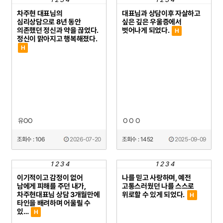
차주현 대표님의
대표님과 상담이후 자살하고
심리상담으로 8년 동안
싶은 깊은 우울증에서
의존했던 정신과 약을 끊었다.
벗어나게 되었다.
H
정신이 맑아지고 행복해졌다.
H
유OO
O O O
조회수 : 106
2026-07-20
조회수 : 1452
2025-09-09
1
2
3
4
1
2
3
4
이기적이고 감정이 없어
나를 믿고 사랑하며, 예전
남에게 피해를 주던 내가,
고통스러웠던 나를 스스로
차주현대표님 상담 3개월만에
위로할 수 있게 되었다.
H
타인을 배려하며 어울릴 수
있…
H