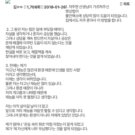
목록
1. 차주현 선생님이 가르쳐주신
김ㅇㅇ
1,708회
2018-01-26
명상법이
불안해소에 상당히 많이 도움이 되었습니다.
집에서도 자주 혼자서 이 방법을 합니다.
2. 그 동안 저는 힘든 일에 부딪칠 때마다,
자살을 생각하거나 혼자서 공상을 했습니다.
그러나 상담을 계속 받으면서 자살이나 공상은
문제 해결에 아무런 도움이 되지 않는다는 것을
깨닫게 되었습니다.
현실을 바로 보고, 해결책을 계속
찾아내야 한다는 것을 알게 되었습니다.
3. 전에는 제가
'타고난 재능은 많은데 환경 때문에 인생을 망친 사람'
이라고 생각했었는데,
이제는 생각이 바뀌었습니다.
물론 저는 타고난 재능은 많이 있습니다.
그러나 환경 때문이 아니라
저의 게으름과 나태함 때문에
재능을 아직 못 펼쳤다고 생각합니다.
저는 아직 살아갈 날이 더 많고
앞으로 저의 재능을 마음껏 펼칠 수 있다고 생각합니다.
그러니까 문제는 환경이 아니라 저에게 있었던 것입니다.
제가 얼마나 '온실 속의 화초'처럼 자랐는지 알게 되었고
제가 '제 자신에게 너무 무심했다'는 것을 알게 되었습니다.