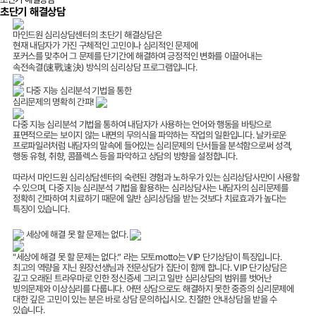
초단기 해결상담
마인드원 심리상담센터의 초단기 해결상담은
현재 내담자가 가진 구체적인 고민이나 심리적인 문제에
포커스를 맞추어 그 문제를 단기간에 해결하여 긍정적인 변화를 이끌어내는
속전속결(速戰速決) 방식의 심리상담 프로그램입니다.
다중 지능 심리분석 기법을 통한
심리문제의 명확히 간파!
다중 지능 심리분석 기법을 통하여
내담자가 사용하는 언어와 행동을 바탕으로
표면적으로는 보이지 않는
내면의 무의식을 파악하는 작업
의 일환입니다. 날카로운
프로파일러처럼 내담자의 말속에 들어있는 심리문제의 단서들을 분석함으로써 성격,
행동 유형, 취향, 콤플렉스 등을 파악하고 상담의 방향을 설정합니다.
따라서
마인드원 심리상담센터의 숙련된 경험과 노하우가 있는 심리상담사만이 사용
할
수 있으며, 다중 지능 심리분석 기법을 활용하는 심리상담사는 내담자의 심리문제를
정확히 간파하여 치료하기 때문에
일반 심리상담을 받는 것보다 치료효과가 높다는
특징이 있습니다.
세상에 해결 못 할 문제는 없다.
"세상에 해결 못 할 문제는 없다.” 라는 모토motto는 VIP 단기상담이 특징입니다.
최고의 역량을 지닌 원장선생님과 전문상담가 집단이 함께 합니다. VIP 단기상담은
깊고 오래된 트라우마로 인한 정신증세 그리고 일반 심리상담의 범위를 벗어난
빙의문제와 이상심리를 다룹니다.
어떤 상담으로도 해결하지 못한 중증의 심리문제에
대한 깊은 고민
이 있는 분은 바로 상담 문의하십시오. 친절한 안내상담을 받을 수
있습니다.