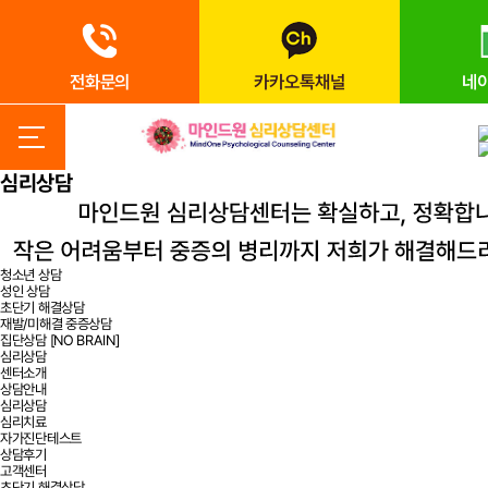
전화문의
카카오톡채널
네
심리상담
청소년 상담
성인 상담
초단기 해결상담
재발/미해결 중증상담
집단상담 [NO BRAIN]
심리상담
센터소개
상담안내
심리상담
심리치료
자가진단테스트
상담후기
고객센터
초단기 해결상담